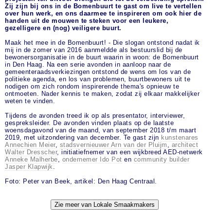
Zij zijn bij ons in de Bomenbuurt te gast om live te vertellen
over hun werk, en ons daarmee te inspireren om ook hier de
handen uit de mouwen te steken voor een leukere,
gezelligere en (nog) veiligere buurt.
Maak het mee in de Bomenbuurt! - Die slogan ontstond nadat ik
mij in de zomer van 2016 aanmeldde als bestuurslid bij de
bewonersorganisatie in de buurt waarin in woon: de Bomenbuurt
in Den Haag. Na een serie avonden in aanloop naar de
gemeenteraadsverkiezingen ontstond de wens om los van de
politieke agenda, en los van problemen, buurtbewoners uit te
nodigen om zich rondom inspirerende thema's opnieuw te
ontmoeten. Nader kennis te maken, zodat zij elkaar makkelijker
weten te vinden.
Tijdens de avonden treed ik op als presentator, interviewer,
gespreksleider. De avonden vinden plaats op de laatste
woensdagavond van de maand, van september 2018 t/m maart
2019, met uitzondering van december. Te gast zijn
kunstenares
Annechien Meier
,
stadsvernieuwer Arn van der Pluijm
,
architect
Walter Dresscher
, initiatiefnemer van een wijkbreed AED-netwerk
Anneke Malherbe
,
ondernemer Ido Pot
en
community builder
Jasper Klapwijk
.
Foto: Peter van Beek, artikel: Den Haag Centraal.