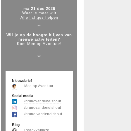
ma 21 dec 2026
Waar je maar wilt
Alle lichtjes helpen
**
Wil je op de hoogte blijven van
nieuwe activiteiten?
Kom Mee op Avontuur!
**
Nieuwsbrief
Mee op Avontuur
Social media
/brunovandenelshout
/brunovandenelshout
/bruno.vandenelshout
Blog
Ready2amaze