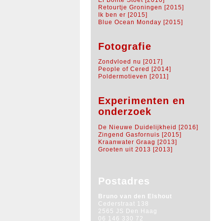
Retourtje Groningen [2015]
Ik ben er [2015]
Blue Ocean Monday [2015]
Fotografie
Zondvloed nu [2017]
People of Cered [2014]
Poldermotieven [2011]
Experimenten en
onderzoek
De Nieuwe Duidelijkheid [2016]
Zingend Gasfornuis [2015]
Kraanwater Graag [2013]
Groeten uit 2013 [2013]
Postadres
Bruno van den Elshout
Cederstraat 138
2565 JS Den Haag
06 146 330 72