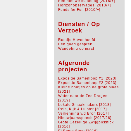
Een nieuwe maandag [2016/+]
Horizonobservaties [2013/+]
Funds for Fun [2010/+]
Diensten / Op
Verzoek
Rondje Havenhoofd
Een goed gesprek
Wandeling op maat
Afgeronde
projecten
Expositie Samenloop #1 [2023]
Expositie Samenloop #2 [2023]
Kleine bootjes op de grote Maas
[2021]
Water naar de Zee Dragen
[2019]
Lokale Smaakmakers [2018]
Reis, Kijk & Luister [2017]
Verkenning v/d Bron [2017]
Nieuwjaarsspeech [2017/26]
Grote Gezellige Zwijgpicknick
[2016]
El Bonte Stoet [2016]