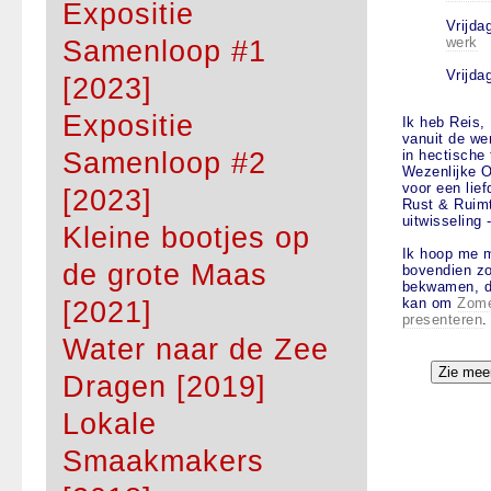
Expositie
Vrijda
werk
Samenloop #1
Vrijda
[2023]
Expositie
Ik heb Reis,
vanuit de we
Samenloop #2
in hectische
Wezenlijke O
voor een lie
[2023]
Rust & Ruimt
uitwisseling 
Kleine bootjes op
Ik hoop me m
de grote Maas
bovendien zo
bekwamen, da
kan om
Zome
[2021]
presenteren
.
Water naar de Zee
Dragen [2019]
Lokale
Smaakmakers