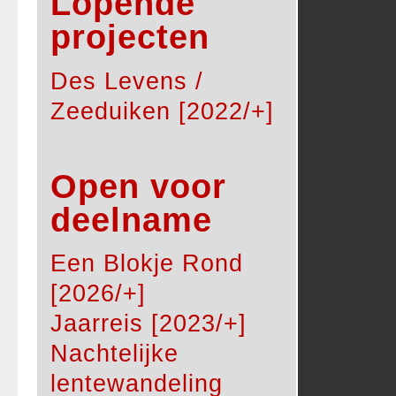
Lopende
projecten
Des Levens /
Zeeduiken [2022/+]
Open voor
deelname
Een Blokje Rond
[2026/+]
Jaarreis [2023/+]
Nachtelijke
lentewandeling