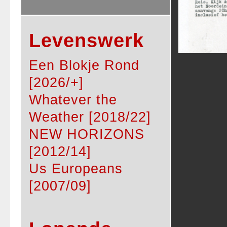
Levenswerk
Een Blokje Rond
[2026/+]
Whatever the
Weather [2018/22]
NEW HORIZONS
[2012/14]
Us Europeans
[2007/09]