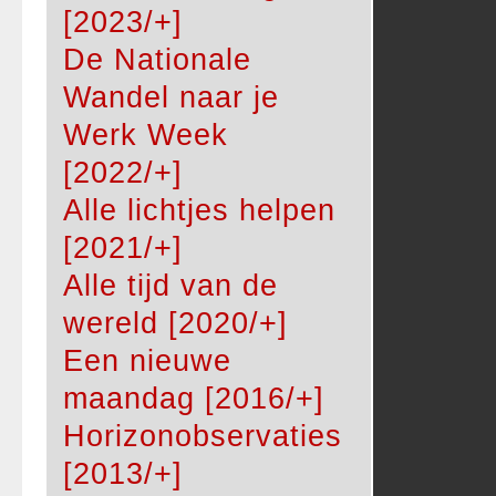
[2023/+]
De Nationale
Wandel naar je
Werk Week
[2022/+]
Alle lichtjes helpen
[2021/+]
Alle tijd van de
wereld [2020/+]
Een nieuwe
maandag [2016/+]
Horizonobservaties
[2013/+]