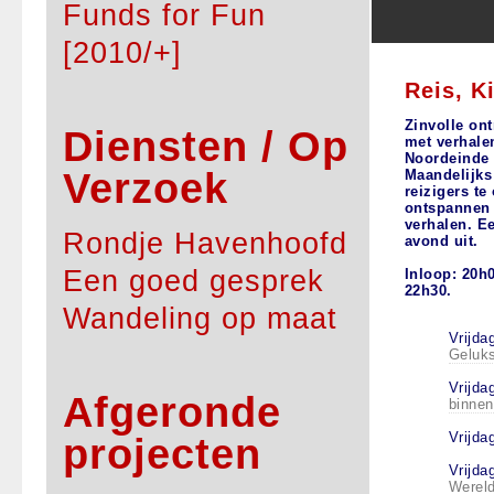
Funds for Fun
[2010/+]
Reis, K
Zinvolle on
Diensten / Op
met verhale
Noordeinde 
Verzoek
Maandelijks 
reizigers te
ontspannen 
verhalen. E
Rondje Havenhoofd
avond uit.
Een goed gesprek
Inloop: 20h
22h30.
Wandeling op maat
Vrijda
Geluk
Vrijda
Afgeronde
binnen
Vrijda
projecten
Vrijda
Wereld