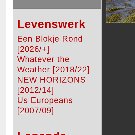
Levenswerk
Een Blokje Rond
[2026/+]
Whatever the
Weather [2018/22]
NEW HORIZONS
[2012/14]
Us Europeans
[2007/09]