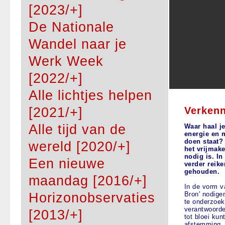
[2023/+]
De Nationale
Wandel naar je
Werk Week
[2022/+]
Alle lichtjes helpen
Verkenn
[2021/+]
Alle tijd van de
Waar haal j
energie en 
doen staat? 
wereld [2020/+]
het vrijmak
nodig is. In
Een nieuwe
verder reike
gehouden.
maandag [2016/+]
In de vorm v
Horizonobservaties
Bron' nodigen
te onderzoeke
verantwoorde
[2013/+]
tot bloei kun
afstemming.