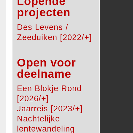
Lopende
projecten
Des Levens /
Zeeduiken [2022/+]
Open voor
deelname
Een Blokje Rond
[2026/+]
Jaarreis [2023/+]
Nachtelijke
lentewandeling