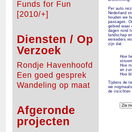
Funds for Fun
Per auto reiz
[2010/+]
Nederland s
houden we ha
passages. Om
gebied waar 
dagen rond t
landschap en
Diensten / Op
eenieders re
zijn dat:
Verzoek
Hoe he
stroo
Rondje Havenhoofd
Hoe ma
en zui
Een goed gesprek
Hoe bli
Tijdens de t
Wandeling op maat
we nogmaals 
de inzichten
Afgeronde
projecten